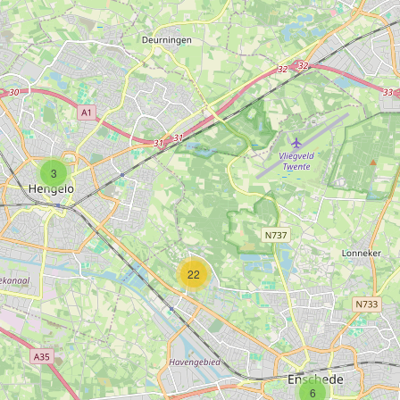
3
22
6