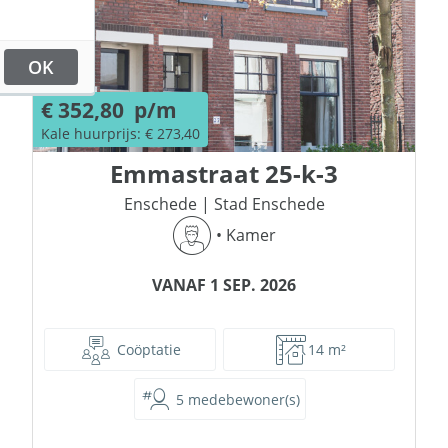
OK
€ 352,80
p/m
Kale huurprijs: € 273,40
Emmastraat
25-k-3
Enschede
|
Stad Enschede
•
Kamer
VANAF 1 SEP. 2026
Coöptatie
14 m²
5 medebewoner(s)