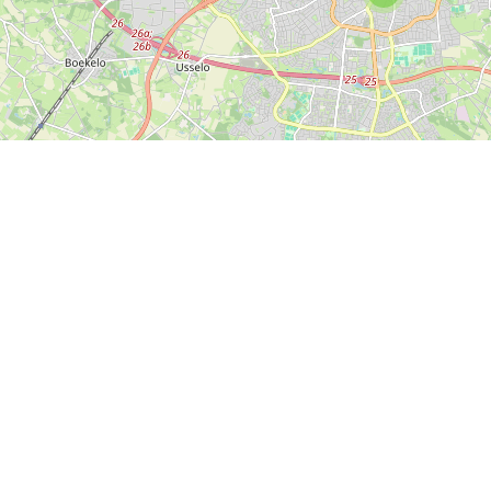
Leaflet
| ©
OpenStreetMap
contributers