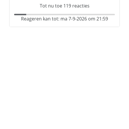
Tot nu toe
119
reacties
Reageren kan tot: ma 7-9-2026 om 21:59
€ 367,31
p/m
Kale huurprijs: € 278,19
Campuslaan
41-103