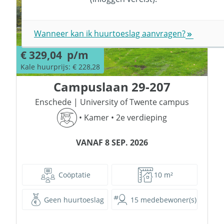
Wanneer kan ik huurtoeslag aanvragen?
€ 329,04
p/m
Kale huurprijs: € 228,28
Campuslaan
29-207
Enschede
|
University of Twente campus
•
Kamer
•
2e verdieping
VANAF 8 SEP. 2026
Coöptatie
10 m²
Geen huurtoeslag
15 medebewoner(s)