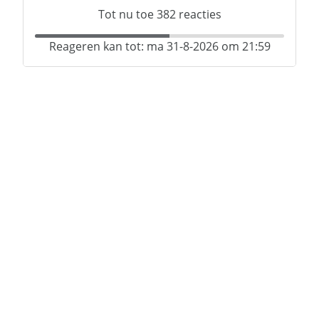
Tot nu toe
382
reacties
Reageren kan tot: ma 31-8-2026 om 21:59
€ 367,38
p/m
Kale huurprijs: € 264,28
Javastraat
125-k-6