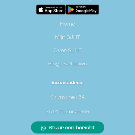
Home
Mijn SJHT
Over SJHT
Blogs & Nieuws
Bezoekadres:
Molenstraat 54,
7514 DL Enschede
Stuur een bericht