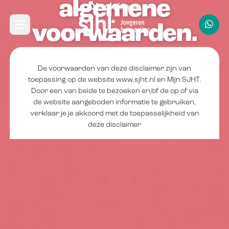
algemene
Navbar
Disclaimer
Direct naar hoofdinhoud
voorwaarden.
Open hoofdmenu
De voorwaarden van deze disclaimer zijn van
toepassing op de website www.sjht.nl en Mijn SJHT.
Door een van beide te bezoeken en/of de op of via
de website aangeboden informatie te gebruiken,
verklaar je je akkoord met de toepasselijkheid van
deze disclaimer