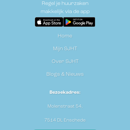
Regel je huurzaken
makkelijk via de app
Home
Mijn SJHT
Over SJHT
Blogs & Nieuws
Bezoekadres:
Molenstraat 54,
7514 DL Enschede