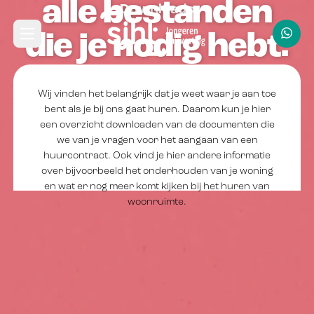
alle bestanden
Navbar
Downloads
Direct naar hoofdinhoud
die je nodig hebt.
Open hoofdmenu
Wij vinden het belangrijk dat je weet waar je aan toe
bent als je bij ons gaat huren. Daarom kun je hier
een overzicht downloaden van de documenten die
we van je vragen voor het aangaan van een
huurcontract. Ook vind je hier andere informatie
over bijvoorbeeld het onderhouden van je woning
en wat er nog meer komt kijken bij het huren van
woonruimte.