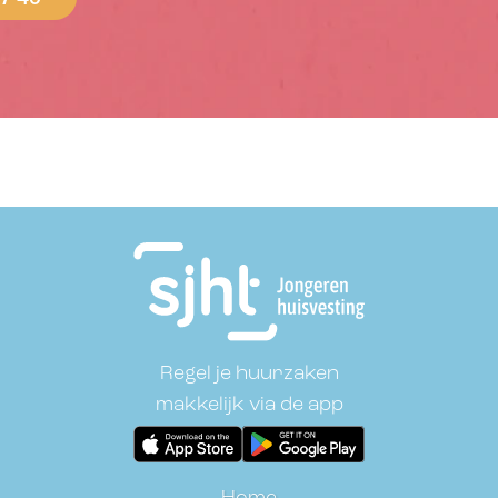
Regel je huurzaken
makkelijk via de app