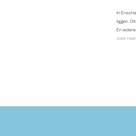
In Ensche
liggen. D
En iedere
zoek naar
zijn er vo
betaalbaa
dat we oo
Hengelo e
Samen vin