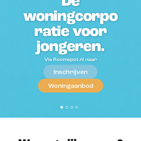
Geen zorgen
over
geldzaken.
Mijn facturen bekijken
Woning zoeken
Geldzaken
Reparaties & onderhoud
Checklist