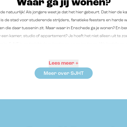
Waar ga jij wonen?
de natuurlijk! Als jongere weet je dat het hier gebeurt. Dat hier de 
it is de stad voor studerende strijders, fanatieke feesters en harde 
en die daar tussenin zit. Maar waar in Enschede ga je wonen? En ben
 een kamer, studio of appartement? Je hoeft het niet alleen uit te zo
or je. SJHT is opgericht door jongeren, voor jongeren. We begrijpen da
rs zoekt. En we weten wat je nodig hebt om een fijne plek te vinden. 
k in Hengelo woningen beschikbaar hebben? Dus of je nu in Ensche
Lees meer +
en eigen plek zoekt, wij helpen je bij de zoektocht naar jouw nieuwe t
Meer over SJHT
den we wat bij jou past!