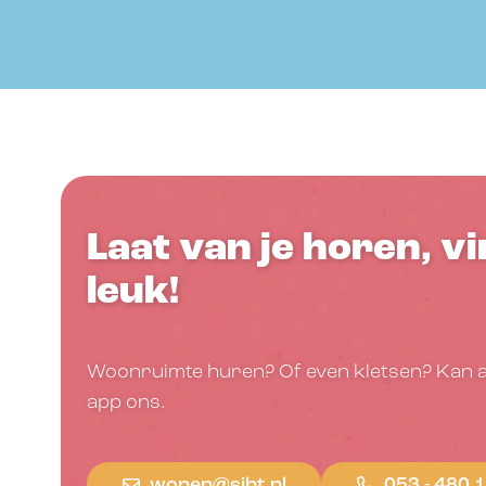
Laat van je horen, v
leuk!
Woonruimte huren? Of even kletsen? Kan alti
app ons.
wonen@sjht.nl
053 - 480 