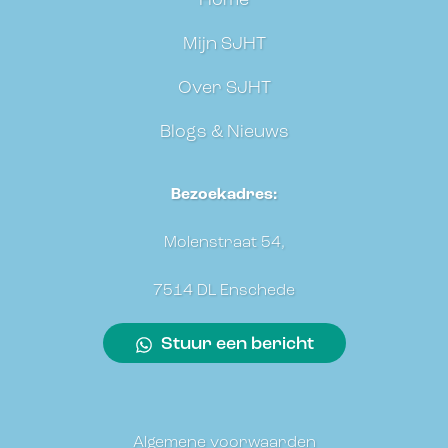
Home
Mijn SJHT
Over SJHT
Blogs & Nieuws
Bezoekadres:
Molenstraat 54,
7514 DL Enschede
Stuur een bericht
Algemene voorwaarden