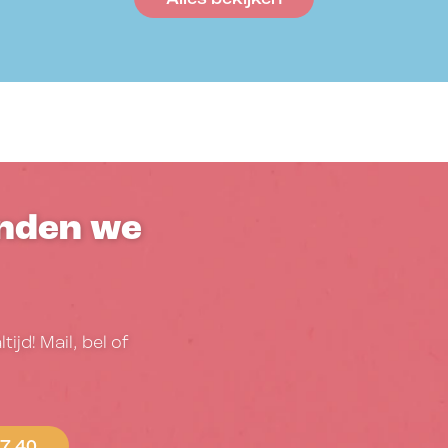
inden we
jd! Mail, bel of
17 40