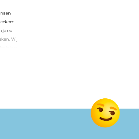
kansen
werkers.
 je op
eken. Wij
t je iets
En wist je
de of
huis.