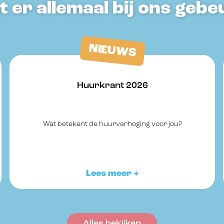
 er allemaal bij ons gebe
NIEUWS
Huurkrant 2026
Wat betekent de huurverhoging voor jou?
Lees meer +
Alles bekijken