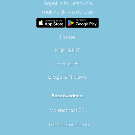
Regel je huurzaken
makkelijk via de app
Home
Mijn SJHT
Over SJHT
Blogs & Nieuws
Bezoekadres:
Molenstraat 54,
7514 DL Enschede