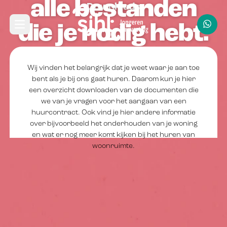
alle bestanden
Navbar
Downloads
Direct naar hoofdinhoud
die je nodig hebt.
Open hoofdmenu
Wij vinden het belangrijk dat je weet waar je aan toe
bent als je bij ons gaat huren. Daarom kun je hier
een overzicht downloaden van de documenten die
we van je vragen voor het aangaan van een
huurcontract. Ook vind je hier andere informatie
over bijvoorbeeld het onderhouden van je woning
en wat er nog meer komt kijken bij het huren van
woonruimte.