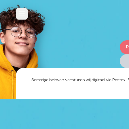
Direct naar hoofdinhoud
Open hoofdmenu
P
Sommige brieven versturen wij digitaal via Postex.