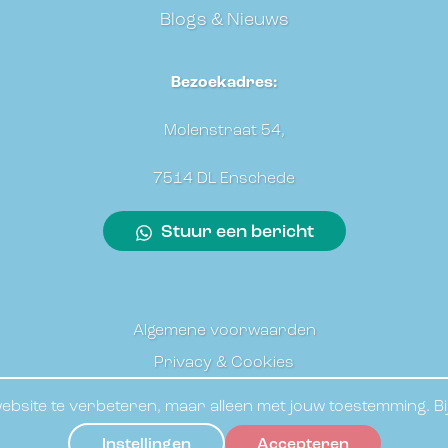
Blogs & Nieuws
Bezoekadres:
Molenstraat 54,
7514 DL Enschede
Stuur een bericht
Algemene voorwaarden
Privacy & Cookies
© 2026
SJHT
bsite te verbeteren, maar alleen met jouw toestemming. Bij 
created by
c-o-d-e-s
Instellingen
Accepteren