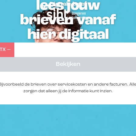
lees jouw
Navbar
Digitale brief
brieven vanaf
hier digitaal
TX —
Bekijken
 Bijvoorbeeld de brieven over servicekosten en andere facturen. All
zorgen dat alleen jij de informatie kunt inzien.