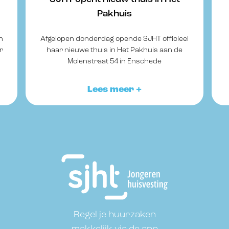
Pakhuis
n
Afgelopen donderdag opende SJHT officieel
r
haar nieuwe thuis in Het Pakhuis aan de
l
Molenstraat 54 in Enschede
Lees meer +
Footer
Regel je huurzaken