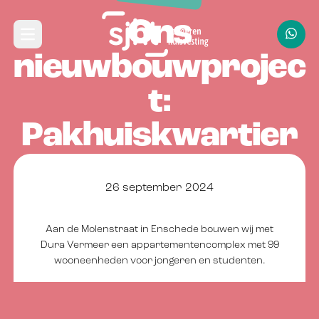
Navbar
Direct naar hoofdinhoud
Ons
Open hoofdmenu
nieuwbouwprojec
t:
Pakhuiskwartier
26 september 2024
Aan de Molenstraat in Enschede bouwen wij met
Dura Vermeer een appartementencomplex met 99
wooneenheden voor jongeren en studenten.