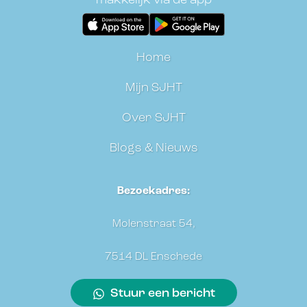
makkelijk via de app
Home
Mijn SJHT
Over SJHT
Blogs & Nieuws
Bezoekadres:
Molenstraat 54,
7514 DL Enschede
Stuur een bericht